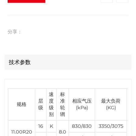
分享：
技术参数
速
标
充
层
度
准
相应气压
最大负荷
断
规格
级
级
轮
(kPa)
(KG)
别
辋
(m
16
K
830/830
3350/3075
11.00R20
8.0
2