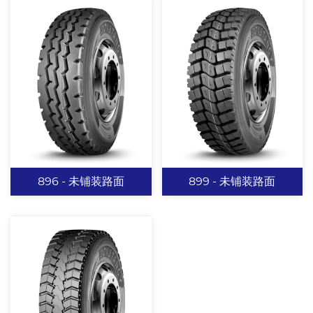
899 - 未铺装路面
669 -未铺装路面
贯通型横向宽沟设计提供
横向宽沟设计具有出色的
强有力的抓地能力。 增加
牵引性能。 增加纵向沟
多种钢片，提高轮胎散热
槽，提高排水能力及散热
性能。 抗撕裂耐磨配方设
能力。
计，可适用于多种综合路
查看更多
查看更多
况。
896 - 未铺装路面
899 - 未铺装路面
896 - 未铺装路面
899 - 未铺装路面
经典三道曲折沟设计，适
贯通型横向宽沟设计提供
应能力强，在保证抓地力
强有力的抓地能力。 增加