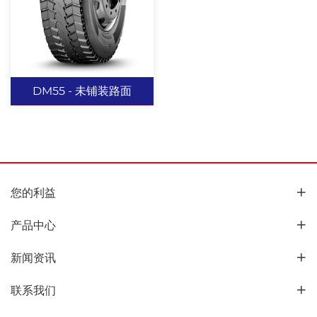
的同时提高胎面横向刚
多种钢片，提高轮胎散热
性。 肩部宽沟槽设计，在
性能。 抗撕裂耐磨配方设
提高抓地的同时有效提高
计，可适用于多种综合路
查看更多
查看更多
散热，预防肩空。 抗撕裂
况。
耐磨配方设计，可适用于
DM55 - 未铺装路面
多种综合路况。 花纹沟排
石设计，有效防止夹石花
纹沟裂。
DM55 - 未铺装路
面
您的利益
横向宽沟设计具有出色的
产品中心
牵引性能。 增加纵向沟
槽，提高排水能力及散热
新闻资讯
能力。
查看更多
联系我们