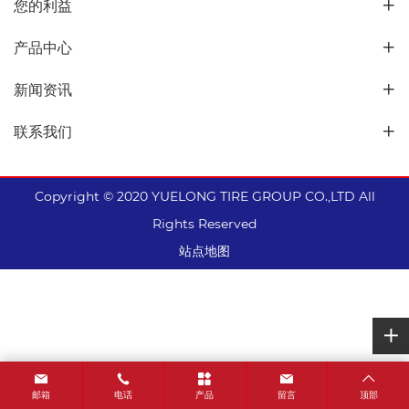
您的利益
横向宽沟设计具有出色的
牵引性能。 增加纵向沟
产品中心
槽，提高排水能力及散热
能力。 抗撕裂耐磨配方设
新闻资讯
计，可适用于多种综合路
查看更多
况。 加宽行驶面，加深沟
联系我们
深能提供优异的耐磨性
能。
Copyright © 2020 YUELONG TIRE GROUP CO.,LTD All
Rights Reserved
站点地图
邮箱
电话
产品
留言
顶部