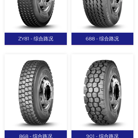
高驱动力和使用寿命。 高
整体性。 水滴形肩部散热
强度胎体材料，提高轮胎
沟设计，降低胎肩异磨风
载重性能。
险。
查看更多
查看更多
ZY81 - 综合路况
688 - 综合路况
ZY81 - 综合路况
688 - 综合路况
VAI磨耗指示系统，帮助
真空胎三道曲折沟设计，
司机评估轮胎磨耗以及识
适应能力强，在保证抓地
别早期异磨问题。 冠部采
力的同时提高胎面横向刚
用弹簧套设计，轮胎外形
性。 中间沟槽增加散热钢
更加美观。 花纹沟和花纹
片，美观大气的同时提高
查看更多
查看更多
块比例重新调整，减少充
散热。 闭合性肩部设计提
气后冠部变形量。 花纹沟
高肩部刚性防止偏磨。
868 - 综合路况
901 - 综合路况