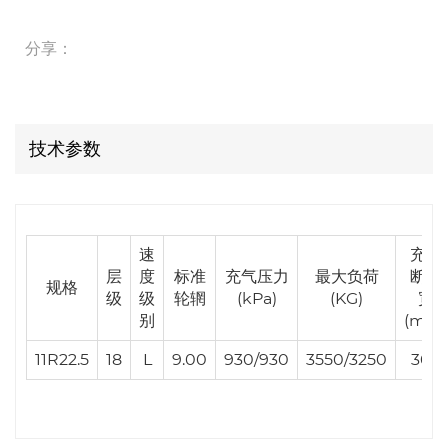
分享：
技术参数
速
充气
层
度
标准
充气压力
最大负荷
断面
规格
级
级
轮辋
(kPa)
(KG)
宽
别
(mm)
11R22.5
18
L
9.00
930/930
3550/3250
300