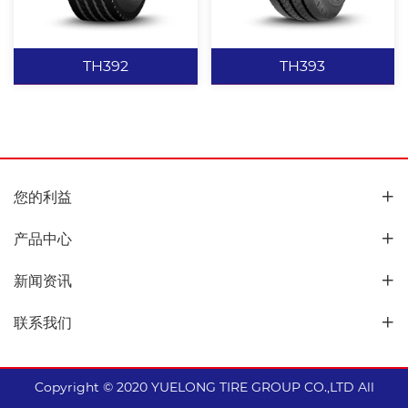
险。 阶梯状花纹沟设计，
沟，并增加肩部钢片，具
查看更多
查看更多
具有优异的排石性能。 冠
有优异的高速性能并预防
部采用弹簧套设计，轮胎
肩空。
TH392
TH393
外形更加美观且可免刨毛
毛。
TH392
TH393
您的利益
具有优异的防侧滑性能，
公路型高速花纹，具有优
滚动阻力小、噪音低。 封
良的高速行驶性能。 封闭
产品中心
闭式胎肩设计，减少轮胎
式胎肩设计，减少轮胎偏
偏磨。 冠部采用弹簧套设
磨。 三条直线环胎主沟设
新闻资讯
计，轮胎外形更加美观。
计，增强轮胎排水性能及
查看更多
查看更多
行驶稳定性。 行驶噪音
联系我们
低，高耐磨性。
Copyright © 2020 YUELONG TIRE GROUP CO.,LTD All