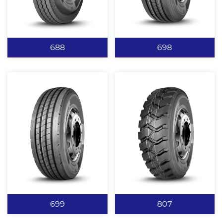
高轮胎肩部刚性，预防掉
能力。 抗撕裂耐磨配方设
块。 深花纹沟和高耐磨配
计，可适用于多种综合路
查看更多
查看更多
方设计大大延长轮胎使用
况。
寿命。 加宽行驶面设计，
688
698
增加磨耗体积，提高耐磨
性。
688
698
真空胎三道曲折沟设计，
公路型高速花纹，具有优
适应能力强，在保证抓地
良的高速行驶性能。 封闭
力的同时提高胎面横向刚
式胎肩设计，减少轮胎偏
性。 中间沟槽增加散热钢
磨。 四条直线环胎主沟设
片，美观大气的同时提高
计，可有效降低滚动阻力
查看更多
查看更多
散热。 闭合性肩部设计提
并增强轮胎排水性能及行
高肩部刚性防止偏磨。 新
驶稳定性。 行驶噪音低，
699
807
侧板设计美观大方。 新轮
高耐磨性。
廓和结构设计，提高轮胎