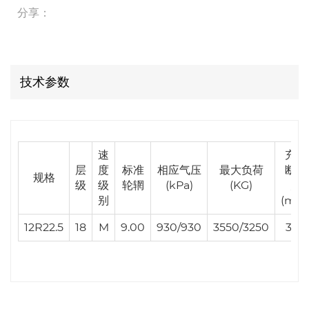
分享：
技术参数
速
充气
层
度
标准
相应气压
最大负荷
断面
规格
级
级
轮辋
(kPa)
(KG)
宽
别
(mm
12R22.5
18
M
9.00
930/930
3550/3250
300