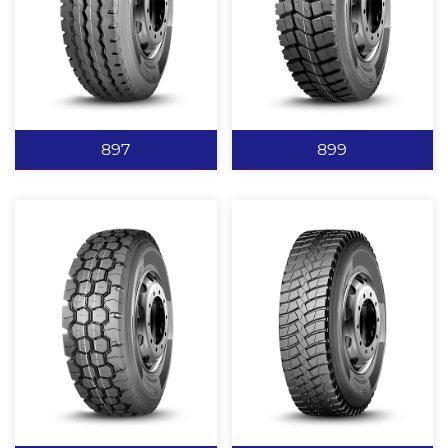
有力的抓地力。 全弧度花
耐磨性能。 横向宽沟槽设
纹沟底，有效预防沟裂，
计提供强有力的抓地力。
排水、排泥性能优异 。
新侧板设计美观大方。 新
强力带束层设计，抗冲击
轮廓和结构设计，提高轮
查看更多
查看更多
爆能力强，适用于极恶路
胎的使用性能。
况。 矿山专用配方，抗刺
897
899
扎，不崩花，不掉块。
897
899
小角度三道曲折沟设计，
贯通型横向宽沟设计提供
排水，导向，驱动多功能
强有力的抓地能力。 增加
集于一身。 肩部窄沟槽设
多种钢片，提高轮胎散热
计，肩部刚性大并能预防
性能。 抗撕裂耐磨配方设
肩空。 抗撕裂耐磨配方设
计，可适用于多种综合路
查看更多
查看更多
计，可适用于多种综合路
况。 肩部开放的花纹设计