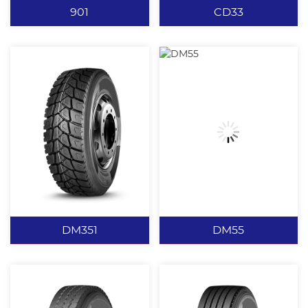
况。
为车辆提供充足的驱动
901
CD33
力，并使水、泥有效排
出。 沟底防夹石子突台设
计，保证很好的排石性
能，并防止沟裂。
901
CD33
经典足球块设计，提供强
横向宽沟设计具有出色的
有力的抓地能力。 肩部开
牵引性能。 增加纵向沟
放式沟槽设计，提高散热
槽，提高排水能力及散热
能力，可有效预防肩空并
能力。 抗撕裂耐磨配方设
能提供优良的抓地力。 增
计，可适用于多种综合路
查看更多
查看更多
加多种钢片，提高轮胎散
况。 加宽行驶面，加深沟
热性能。 抗撕裂耐磨配方
深能提供优异的耐磨性
DM351
DM55
设计，可适用于多种综合
能。
路况。