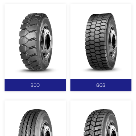
的使用性能。
699
807
具有优异的防侧滑性能，
经典矿花设计，提供强劲
滚动阻力小、噪音低。 封
有力的抓地力。 全弧度花
闭式胎肩设计，减少轮胎
纹沟底，有效预防沟裂，
偏磨。 四条直线环胎主
排水、排泥性能优异。 强
沟，并增加肩部钢片，具
力带束层设计，抗冲击爆
查看更多
查看更多
有优异的高速性能并预防
能力强，适用于极恶路
肩空。 特殊的花纹沟设
况。 矿山专用配方，抗刺
809
868
计，防止沟裂。
扎，不崩花，不掉块。
809
868
经典矿花设计，提供强劲
加宽的行驶面宽度，提高