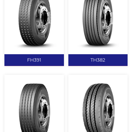
DM351
DM55
加深花纹沟设计，有效提
横向宽沟设计具有出色的
高驱动力和使用寿命。 高
牵引性能。 增加纵向沟
强度胎体材料，提高轮胎
槽，提高排水能力及散热
载重性能。 特殊的沟底设
能力。 抗撕裂耐磨配方设
计，具有优异的排石和防
计，可适用于多种综合路
查看更多
查看更多
刺扎效果。
况。
FH391
TH382
FH391
TH382
新颖的中花设计，中间有
具有优异的防侧滑性能，
周向细联通沟，增加花纹
滚动阻力小、噪音低。 封
整体性。 水滴形肩部散热
闭式胎肩设计，减少轮胎
沟设计，降低胎肩异磨风
偏磨。 四条直线环胎主