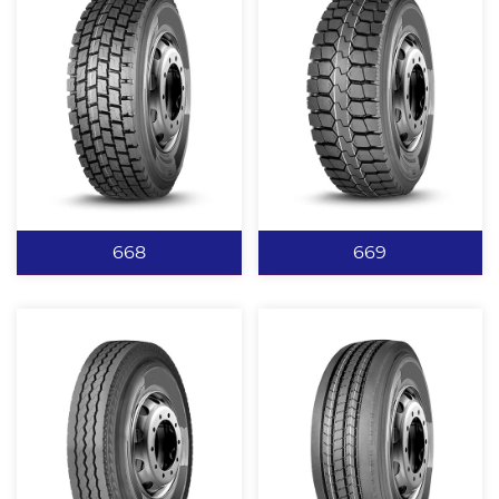
668
669
668
669
经典麻将块设计，提供强
横向宽沟设计具有出色的
劲驱动的同时提高排水能
牵引性能。 增加纵向沟
力。 肩部增加加强筋，提
槽，提高排水能力及散热