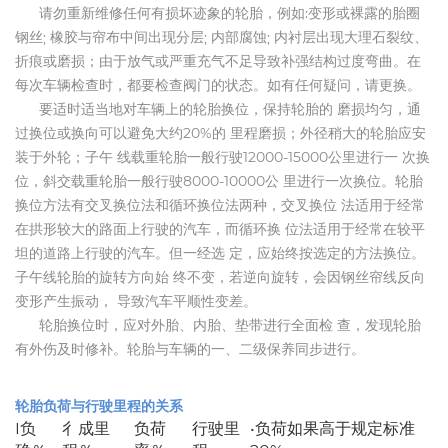
请勿重新维修任何有损坏迹象的轮胎，例如:变形或裸露的胎圈
钢丝; 橡胶与帘布中间出现分层; 内部腐蚀; 内衬层出现大理石裂纹、
折痕或磨损；由于放气或严重充气不足导致补强结构过度弯曲。在
每次车辆检查时，都要检查阀门的状态。如有任何疑问，请更换。
要适时适当地对车辆上的轮胎换位，保持轮胎的 磨损均匀，通
过换位或换向可以避免大约20%的 里程磨损；外径稍大的轮胎应安
装于外轮；子午 线载重轮胎一般行驶12000-15000公里进行一 次换
位，斜交载重轮胎一般行驶8000-10000公 里进行一次换位。轮胎
换位方法有交叉换位法和循环换位法两种，交叉换位 法适用于经常
在拱形较大的路面上行驶的汽车，而循环换 位法适用于经常在较平
坦的道路上行驶的汽车。但一经选 定，应始终按选定的方法换位。
子午线轮胎的旋转方向始 终不变，若逆向旋转，会因钢丝帘线反向
变形产生振动， 导致汽车平顺性变差。
轮胎换位时，应对外胎、内胎、垫带进行全面检 查，发现轮胎
有外伤及时修补。轮胎与车辆的一、二级保养同步进行。
轮胎负荷与行驶里程的关系
I负
彳成里
负荷
行驶里
•负荷如果高于规定标准