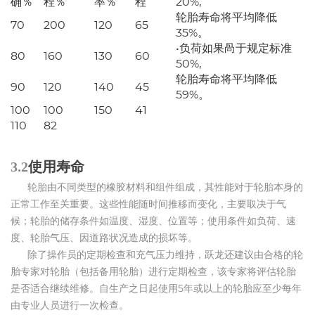
确％
程％
率％
程
20%,
轮胎寿命将平均降低
70
200
120
65
35%。
•负荷如果咼于规定标准
80
160
130
60
50%,
轮胎寿命将平均降低
90
120
140
45
59%。
100
100
150
41
110
82
3.2
使用寿命
轮胎由不同类型的橡胶材料和组件组成，其性能对于轮胎本身的
正常工作至关重要。这些性能随时间推移而变化，主要取决于气
候；轮胎的储存条件如温度、湿度、位置等；使用条件如负荷、速
度、轮胎气压、因道路状况造成的损坏等。
除了操作员的定期检查和充气压力维持，跃龙还建议由合格的轮
胎专家对轮胎（包括备用轮胎）进行定期检查，该专家将评估轮胎
是否适合继续维修。自生产之日起使用5年或以上的轮胎应至少每年
由专业人员进行一次检查。