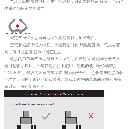
气压过高时胎面中心产生异常磨耗；碰到障碍物易 爆破；容易产
生跳动影响乘坐舒适性。
规定气压保护胎面与地面的均匀接触，延长寿命。
空气有热胀冷缩的特征，高速行驶时轮 胎温度升高，气压会变
高，所以要正确 控制和检查压力。
轮胎的负荷与气压是有对应关系的，负载过高 就类同于低气压，
会引起轮胎损坏。经常在超负荷下使用，轮胎的使用寿命会减少
20%-50%。错误的装载方式除影响行车安全外，也会造成轮胎负载
不均匀，影响个别轮胎负载过高。超载会使您的轮胎的潜在寿命缩
短以及无法翻新再利用。