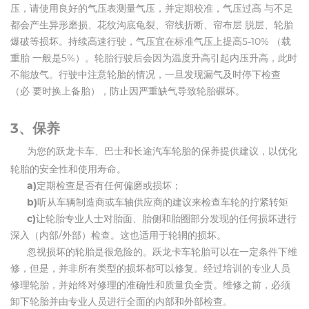
压，请使用良好的气压表测量气压，并定期校准，气压过高 与不足
都会产生异形磨损、花纹沟底龟裂、帘线折断、帘布层 脱层、轮胎
爆破等损坏。持续高速行驶，气压宜在标准气压上提高5-10% （载
重胎 一般是5%）。轮胎行驶后会因为温度升高引起内压升高，此时
不能放气。行驶中注意轮胎的情况，一旦发现漏气及时停下检查
（必 要时换上备胎），防止因严重缺气导致轮胎碾坏。
3、保养
为您的跃龙卡车、巴士和长途汽车轮胎的保养提供建议，以优化
轮胎的安全性和使用寿命。
a)
定期检查是否有任何偏磨或损坏；
b)
听从车辆制造商或车轴供应商的建议来检查车轮的拧紧转矩
c)
让轮胎专业人士对胎面、胎侧和胎圈部分发现的任何损坏进行
深入（内部/外部）检查。这也适用于轮辋的损坏。
忽视损坏的轮胎是很危险的。跃龙卡车轮胎可以在一定条件下维
修，但是，并非所有类型的损坏都可以修复。经过培训的专业人员
修理轮胎，并始终对修理的准确性和质量负全责。维修之前，必须
卸下轮胎并由专业人员进行全面的内部和外部检查。