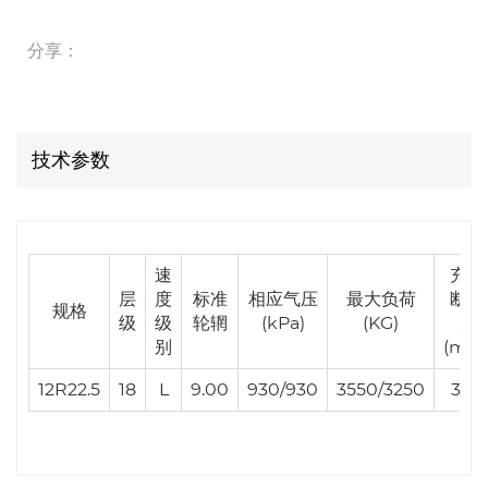
分享：
技术参数
速
充气
层
度
标准
相应气压
最大负荷
断面
规格
级
级
轮辋
(kPa)
(KG)
宽
别
(mm
12R22.5
18
L
9.00
930/930
3550/3250
300