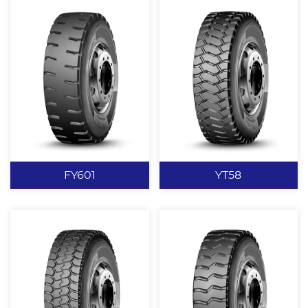
FY601
YT58
FY601
YT58
横向沟槽设计，保证轮胎
大块状花纹设计，赋予轮
的驱动性能。 加深花纹、
胎优异的耐磨、耐切割、