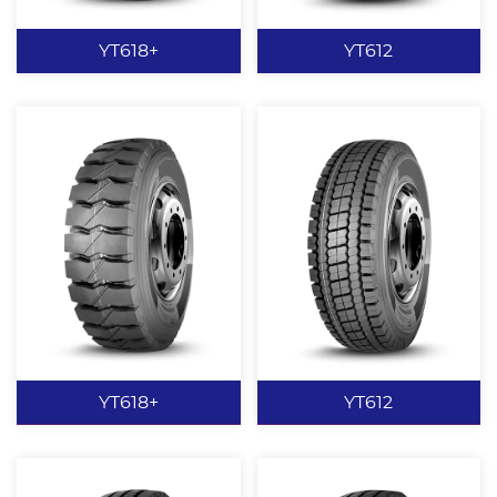
查看更多
查看更多
沟槽设计，有效防止夹石
保证良好的排石性能，并
对花纹沟底和带束层的损
有效防止沟裂。 矿山专用
YT618+
YT612
伤。 胎圈加强设计，载重
配方，抗刺扎、不崩花、
能力强。
不掉块。 胎面加深设计，
载重能力强。
YT618+
YT612
大块状花纹设计，赋予轮
特有的胎面加深，加宽花
胎优异的耐磨、耐切割、
纹设计提供了强劲的驱动
耐撕裂性能。 加深花纹设
和良好的制动性能。 优化
计，提高轮胎使用寿命。
和加强的胎圈设计。 肩部
沟底防夹石子凸台设计，
的花纹沟设计，保证了轮
查看更多
查看更多
保证良好的排石性能，并
胎的良好散热性。
有效防止沟裂。 矿山专用
YT618+
YT612
配方，抗刺扎、不崩花、
不掉块。 胎面加深设计，
载重能力强。