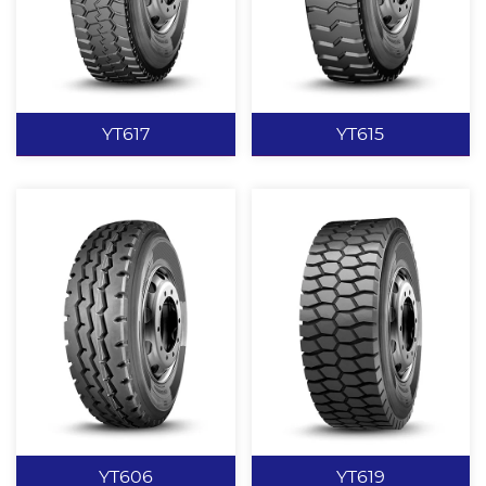
花纹块高饱和度设计，提
耐撕裂性能。 加宽行驶面
升轮胎耐刺扎性能，并有
设计，有效提高轮胎的行
效防爆胎。 沟底防夹石子
驶里程。 沟底防夹石子凸
查看更多
查看更多
突台设计，有效防刺扎、
台设计，保证良好的排石
沟裂。 矿山专用配方，抗
性能，并有效防止沟裂。
YT617
YT615
刺扎，不崩花，不掉块。
矿山专用配方，抗刺扎、
胎侧加厚设计，有效改善
不崩花、不掉块。
胎侧切割漏钢丝。 胎圈加
强设计，载重能力强。
YT617
YT615
四块设计提供强有力的抓
经典大“S”矿花设计，提供
地力。 新侧板设计，美观
强劲有力的抓地力。 全弧
大方。 新轮廓和结构设
度花纹沟底，有效预防沟
计，提高轮胎的使用性
裂，排水、排泥性能优
能。
异。 强力带束层设计，抗
查看更多
查看更多
冲击能力强，适用于恶劣
路况。 矿山专用配方，抗
YT606
YT619