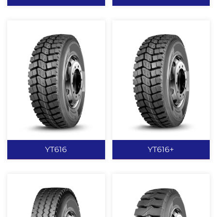
刺扎、不崩花、不掉块。
YT606
YT619
一般路面为主，能适合不
加宽行驶面设计，行驶里
同路面使用。 独特的带束
程高。 大块状花纹设计，
层结构，胎面采用分层设
提供良好的耐磨、耐切
计，高耐磨、低生热的胎
割、耐掉块性能。 特殊的
冠配方。 胎肩部位的花纹
胎面配方设计，低生热、
查看更多
查看更多
沟散热效率高、驱动力
高耐磨、耐切割。 加强胎
强、行驶里程高、牵引性
圈设计，载重性能强。 适
YT616
YT616+
好、操纵性好。
用于中短途，混合路面上
行驶。
YT616
YT616+