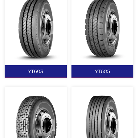
YT618+
YT612
大块状花纹设计，赋予轮
特有的胎面加深，加宽花
胎优异的耐磨、耐切割、
纹设计提供了强劲的驱动
耐撕裂性能。 加深花纹设
和良好的制动性能。 优化
计，提高轮胎使用寿命。
和加强的胎圈设计。 肩部
沟底防夹石子凸台设计，
的花纹沟设计，保证了轮
查看更多
查看更多
保证良好的排石性能，并
胎的良好散热性。
有效防止沟裂。 矿山专用
YT603
YT605
配方，抗刺扎、不崩花、
不掉块。 胎面加深设计，
载重能力强。
YT603
YT605
公路型高速花纹，具有优
一般路面为主，能适合不
良的高速行驶性能。 封闭
同路面使用。 独特的带束
式胎肩设计，减少轮胎偏
层结构，胎面采用分层设