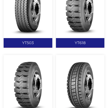
独特的带束层结构，高耐
块状花纹设计，赋予轮胎
磨低生热的胎冠（基部
优异的耐磨、抗撕裂性
胶）。 行驶里程高，节省
能。 纵横花纹设计，赋予
能源，抗载性能优越，良
轮胎优异的操纵性能、驱
好的驱动、制动性能，良
动性能。 肩部开放的花纹
查看更多
查看更多
好的抗撕裂性能及耐磨性
设计为车辆提供充足的驱
能。 优化和加强的胎圈设
动力，并使水、泥有效排
YT503
YT618
计，超强的载重能力，能
出。 加深花纹设计，有效
适合较恶劣路况。 中短途
提高轮胎的行驶里程。 沟
高承载运输。
底防夹石子凸台设计，保
证很好的排石性能，并防
止沟裂。 胎圈加强设计，
YT503
YT618
载重性能强。
新颖的花纹设计，增加其
大块状花纹设计，赋予轮
外观美感。 三道曲折沟设
胎优异的耐磨、耐切割、
计，适应能力强，在保证
耐撕裂性能。 加深花纹设
抓地力的同时，提高胎面
计，提高轮胎使用寿命。
横向刚性。 “V”型大角度
沟底防夹石子凸台设计，