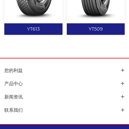
磨。 三条直线环胎主沟设
计，高耐磨、低生热的胎
计，增强轮胎排水性能及
冠配方。 胎肩部位的花纹
查看更多
查看更多
行驶稳定性。 行驶噪音
沟散热效率高、驱动力
低，高耐磨性。
强、行驶里程高、牵引性
YT613
YT509
好、操纵性好。
YT613
YT509
您的利益
垂直和横向的花纹沟设
纵向四条直线花纹设计能
计，提供良好的操控性和
很好提高操控性、防侧滑
产品中心
稳定性，同时可以提高制
性。 花纹饱和度高，提高
动性能，牵引性能及抗湿
其行驶里程。 变角度花纹
新闻资讯
滑性能。 加宽的行驶面和
设计，有效防止夹石子。
查看更多
查看更多
加深的花纹设计，在赋予
独特的耐磨胎面胶配方设
联系我们
轮胎良好的耐磨性能的同
计，使其具有优异的耐磨
时提高了轮胎的使用寿
性能。