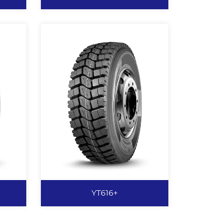
YT615
力。
经典大“S”矿花设计，提供强劲有
轮廓
力的抓地力。 全弧度花纹沟底，
用性
有效预防沟裂，排水、排泥性能优
异。 强力带束层设计，抗冲击能
力强，适用于恶劣路况。 矿山专
用配方，抗刺扎、不崩花、不掉
块。
查看更多
YT616+