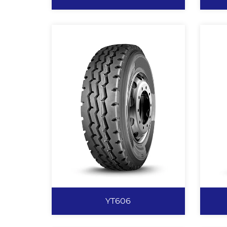
FY601
横向沟槽设计，保证轮胎的驱动性
大
能。 加深花纹、花纹块高饱和度
耐
设计，提升轮胎耐刺扎性能，并有
宽
效防爆胎。 沟底防夹石子突台设
驶
计，有效防刺扎、沟裂。 矿山专
计
用配方，抗刺扎，不崩花，不掉
防
块。 胎侧加厚设计，有效改善胎
查看更多
侧切割漏钢丝。 胎圈加强设计，
载重能力强。
YT606