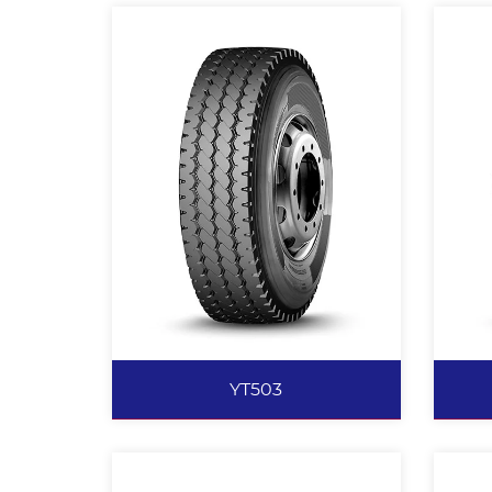
YT606
一般路面为主，能适合不同路面使
加
用。 独特的带束层结构，胎面采
大
用分层设计，高耐磨、低生热的胎
磨
冠配方。 胎肩部位的花纹沟散热
的
效率高、驱动力强、行驶里程高、
磨
牵引性好、操纵性好。
重
查看更多
YT503