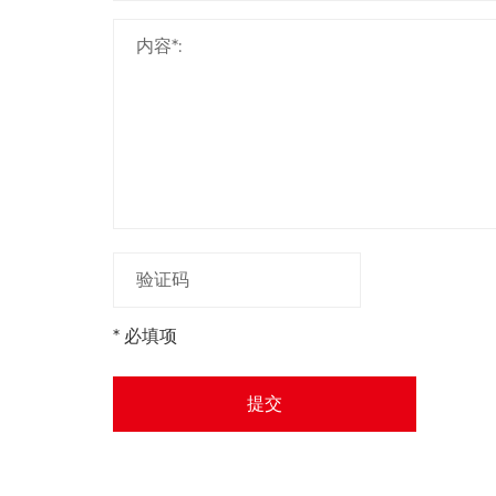
* 必填项
提交