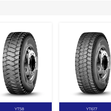
YT58
YT617