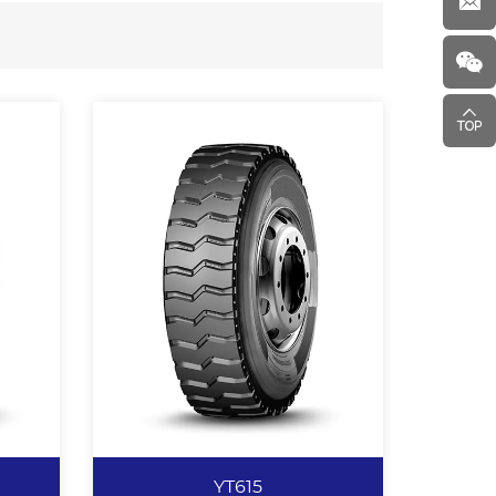
YT615