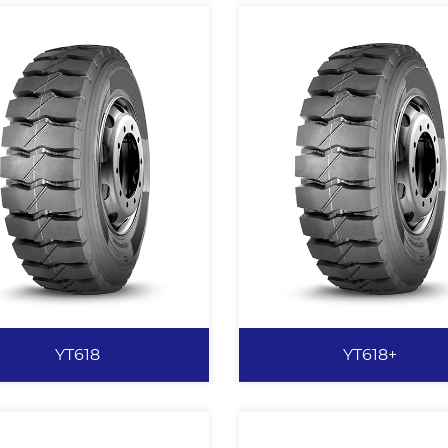
YT619
YT616
宽行驶面设计，行驶里程高。
独特的带束层结构，高耐磨低
块状花纹设计，提供良好的耐
的胎冠（基部胶）。 行驶
、耐切割、耐掉块性能。 特殊
高，节省能源，抗载性能优越
胎面配方设计，低生热、高耐
好的驱动、制动性能，良好的
、耐切割。 加强胎圈设计，载
裂性能及耐磨性能。 优化和
性能强。 适用于中短途，混合
的胎圈设计，超强的载重能力
路面上行驶。
适合较恶劣路况。 中短途高
查看更多
查看更多
运输。
YT618
YT618+