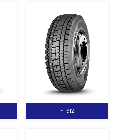
YT616+
生热
块状花纹设计，赋予轮胎优异的耐
里程
磨、抗撕裂性能。 纵横花纹设
，良
计，赋予轮胎优异的操纵性能、驱
抗撕
动性能。 肩部开放的花纹设计为
加强
车辆提供充足的驱动力，并使水、
，能
泥有效排出。 加深花纹设计，有
承载
效提高轮胎的行驶里程。 沟底防
查看更多
夹石子凸台设计，保证很好的排石
性能，并防止沟裂。 胎圈加强设
YT612
计，载重性能强。