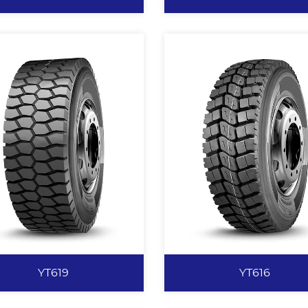
YT58
YT617
块状花纹设计，赋予轮胎优异的
四块设计提供强有力的抓地
磨、耐切割、耐撕裂性能。 加
新侧板设计，美观大方。 新
行驶面设计，有效提高轮胎的行
和结构设计，提高轮胎的使
里程。 沟底防夹石子凸台设
能。
，保证良好的排石性能，并有效
止沟裂。 矿山专用配方，抗刺
扎、不崩花、不掉块。
查看更多
查看更多
YT619
YT616